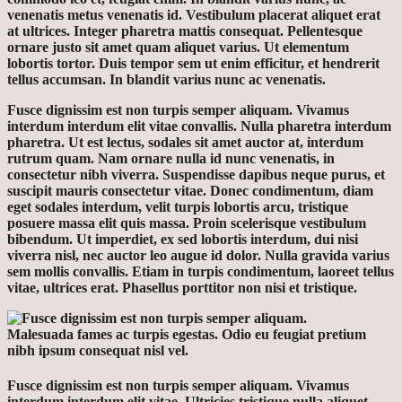
venenatis metus venenatis id. Vestibulum placerat aliquet erat
at ultrices. Integer pharetra mattis consequat. Pellentesque
ornare justo sit amet quam aliquet varius. Ut elementum
lobortis tortor. Duis tempor sem ut enim efficitur, et hendrerit
tellus accumsan. In blandit varius nunc ac venenatis.
Fusce dignissim est non turpis semper aliquam. Vivamus
interdum interdum elit vitae convallis. Nulla pharetra interdum
pharetra. Ut est lectus, sodales sit amet auctor at, interdum
rutrum quam. Nam ornare nulla id nunc venenatis, in
consectetur nibh viverra. Suspendisse dapibus neque purus, et
suscipit mauris consectetur vitae. Donec condimentum, diam
eget sodales interdum, velit turpis lobortis arcu, tristique
posuere massa elit quis massa. Proin scelerisque vestibulum
bibendum. Ut imperdiet, ex sed lobortis interdum, dui nisi
viverra nisl, nec auctor leo augue id dolor. Nulla gravida varius
sem mollis convallis. Etiam in turpis condimentum, laoreet tellus
vitae, ultrices erat. Phasellus porttitor non nisi et tristique.
Malesuada fames ac turpis egestas. Odio eu feugiat pretium
nibh ipsum consequat nisl vel.
Fusce dignissim est non turpis semper aliquam. Vivamus
interdum interdum elit vitae. Ultricies tristique nulla aliquet