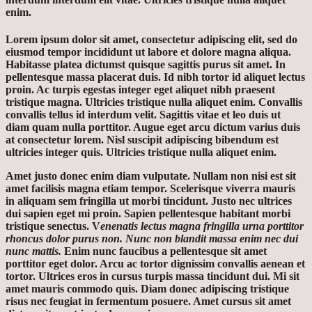
enim.
Lorem ipsum dolor sit amet, consectetur adipiscing elit, sed do
eiusmod tempor incididunt ut labore et dolore magna aliqua.
Habitasse platea dictumst quisque sagittis purus sit amet. In
pellentesque massa placerat duis. Id nibh tortor id aliquet lectus
proin. Ac turpis egestas integer eget aliquet nibh praesent
tristique magna. Ultricies tristique nulla aliquet enim. Convallis
convallis tellus id interdum velit. Sagittis vitae et leo duis ut
diam quam nulla porttitor. Augue eget arcu dictum varius duis
at consectetur lorem. Nisl suscipit adipiscing bibendum est
ultricies integer quis. Ultricies tristique nulla aliquet enim.
Amet justo donec enim diam vulputate. Nullam non nisi est sit
amet facilisis magna etiam tempor. Scelerisque viverra mauris
in aliquam sem fringilla ut morbi tincidunt. Justo nec ultrices
dui sapien eget mi proin. Sapien pellentesque habitant morbi
tristique senectus.
V
enenatis lectus magna fringilla urna porttitor
rhoncus dolor purus non. Nunc non blandit massa enim nec dui
nunc mattis.
Enim nunc faucibus a pellentesque sit amet
porttitor eget dolor. Arcu ac tortor dignissim convallis aenean et
tortor. Ultrices eros in cursus turpis massa tincidunt dui. Mi sit
amet mauris commodo quis. Diam donec adipiscing tristique
risus nec feugiat in fermentum posuere. Amet cursus sit amet