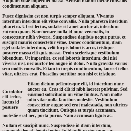
Aliquam vitae imperdiet massa. Aenean blandit tortor convallis
condimentum aliquam.
Fusce dignissim est non turpis semper aliquam. Vivamus
interdum interdum elit vitae convallis. Nulla pharetra interdum
pharetra. Ut est lectus, sodales sit amet auctor at, interdum
rutrum quam. Nam ornare nulla id nunc venenatis, in
consectetur nibh viverra. Suspendisse dapibus neque purus, et
suscipit mauris consectetur vitae. Donec condimentum, diam
eget sodales interdum, velit turpis lobortis arcu, tristique
posuere massa elit quis massa. Proin scelerisque vestibulum
bibendum. Ut imperdiet, ex sed lobortis interdum, dui nisi
viverra nisl, nec auctor leo augue id dolor. Nulla gravida varius
sem mollis convallis. Etiam in turpis condimentum, laoreet tellus
vitae, ultrices erat. Phasellus porttitor non nisi et tristique.
Etiam dictum pellentesque elit, id interdum nunc
auctor eu. Cras id elit id nibh laoreet pulvinar. Sed
Curabitur
euismod sollicitudin mi vitae finibus. Nam mollis
elit lectus,
odio vitae nulla faucibus molestie. Vestibulum
luctus id
consectetur augue sed erat malesuada, non ultrices
posuere
quam tincidunt. Quisque et turpis accumsan,
molestie erat nec, porta purus. Nam accumsan ligula ac.
Nullam et suscipit nunc. Suspendisse id diam interdum,
commodo leo et, feugiat enim. In blandit varius nunc, ac