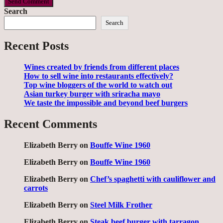
Search
Search
Recent Posts
Wines created by friends from different places
How to sell wine into restaurants effectively?
Top wine bloggers of the world to watch out
Asian turkey burger with sriracha mayo
We taste the impossible and beyond beef burgers
Recent Comments
Elizabeth Berry
on
Bouffe Wine 1960
Elizabeth Berry
on
Bouffe Wine 1960
Elizabeth Berry
on
Chef’s spaghetti with cauliflower and
carrots
Elizabeth Berry
on
Steel Milk Frother
Elizabeth Berry
on
Steak beef burger with tarragon