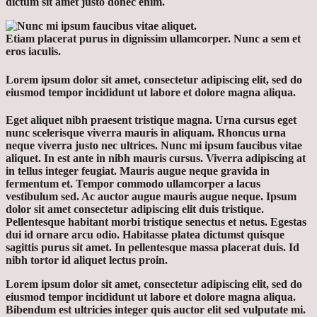
dictum sit amet justo donec enim.
Etiam placerat purus in dignissim ullamcorper. Nunc a sem et
eros iaculis.
Lorem ipsum dolor sit amet, consectetur adipiscing elit, sed do
eiusmod tempor incididunt ut labore et dolore magna aliqua.
Eget aliquet nibh praesent tristique magna. Urna cursus eget
nunc scelerisque viverra mauris in aliquam. Rhoncus urna
neque viverra justo nec ultrices.
Nunc mi ipsum faucibus vitae
aliquet. In est ante in nibh mauris cursus. Viverra adipiscing at
in tellus integer feugiat. Mauris augue neque gravida in
fermentum et. Tempor commodo ullamcorper a lacus
vestibulum sed. Ac auctor augue mauris augue neque.
Ipsum
dolor sit amet consectetur adipiscing elit duis tristique.
Pellentesque habitant morbi tristique senectus et netus. Egestas
dui id ornare arcu odio. Habitasse platea dictumst quisque
sagittis purus sit amet. In pellentesque massa placerat duis. Id
nibh tortor id aliquet lectus proin.
Lorem ipsum dolor sit amet, consectetur adipiscing elit, sed do
eiusmod tempor incididunt ut labore et dolore magna aliqua.
Bibendum est ultricies integer quis auctor elit sed vulputate mi.